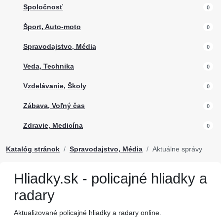
Spoločnosť
0
Šport, Auto-moto
0
Spravodajstvo, Média
0
Veda, Technika
0
Vzdelávanie, Školy
0
Zábava, Voľný čas
0
Zdravie, Medicína
0
Katalóg stránok
Spravodajstvo, Média
Aktuálne správy
Hliadky.sk - policajné hliadky a
radary
Aktualizované policajné hliadky a radary online.