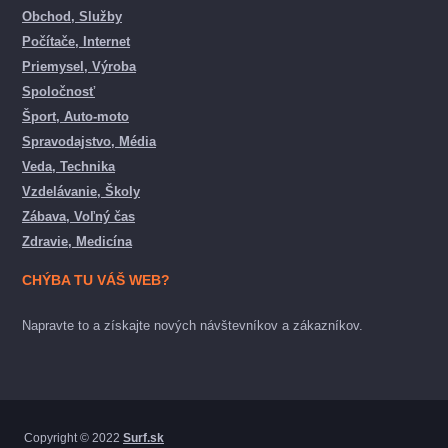
Obchod, Služby
Počítače, Internet
Priemysel, Výroba
Spoločnosť
Šport, Auto-moto
Spravodajstvo, Média
Veda, Technika
Vzdelávanie, Školy
Zábava, Voľný čas
Zdravie, Medicína
CHÝBA TU VÁŠ WEB?
Napravte to a získajte nových návštevníkov a zákazníkov.
Copyright © 2022
Surf.sk