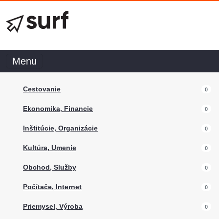
Menu
Cestovanie
0
Ekonomika, Financie
0
Inštitúcie, Organizácie
0
Kultúra, Umenie
0
Obchod, Služby
0
Počítače, Internet
0
Priemysel, Výroba
0