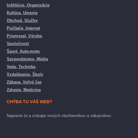
Inštitúcie, Organizácie
Kultúra, Umenie
Obchod, Služby
Počítače, Internet
Priemysel, Výroba
Spoločnosť
Šport, Auto-moto
Spravodajstvo, Média
Veda, Technika
Vzdelávanie, Školy
Zábava, Voľný čas
Zdravie, Medicína
CHÝBA TU VÁŠ WEB?
Napravte to a získajte nových návštevníkov a zákazníkov.