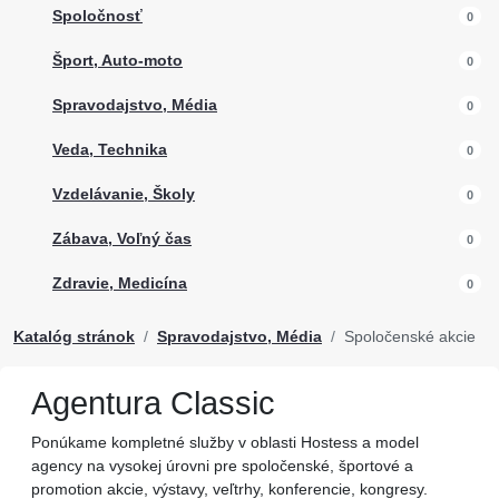
Spoločnosť
0
Šport, Auto-moto
0
Spravodajstvo, Média
0
Veda, Technika
0
Vzdelávanie, Školy
0
Zábava, Voľný čas
0
Zdravie, Medicína
0
Katalóg stránok
Spravodajstvo, Média
Spoločenské akcie
Agentura Classic
Ponúkame kompletné služby v oblasti Hostess a model
agency na vysokej úrovni pre spoločenské, športové a
promotion akcie, výstavy, veľtrhy, konferencie, kongresy.