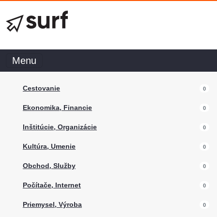
Menu
Cestovanie
0
Ekonomika, Financie
0
Inštitúcie, Organizácie
0
Kultúra, Umenie
0
Obchod, Služby
0
Počítače, Internet
0
Priemysel, Výroba
0